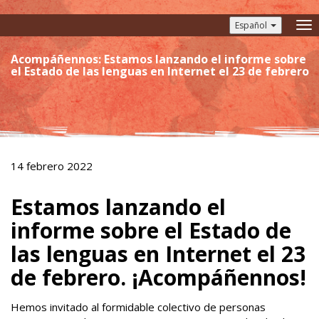
Español
To
nav
Acompáñennos: Estamos lanzando el informe sobre
el Estado de las lenguas en Internet el 23 de febrero
14 febrero 2022
Estamos lanzando el
informe sobre el Estado de
las lenguas en Internet el 23
de febrero. ¡Acompáñennos!
Hemos invitado al formidable colectivo de personas