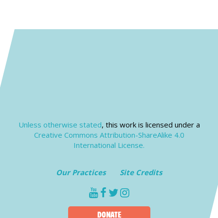
Unless otherwise stated
, this work is licensed under a
Creative Commons Attribution-ShareAlike 4.0
International License.
Our Practices
Site Credits
youtube
facebook
twitter
instagram
DONATE