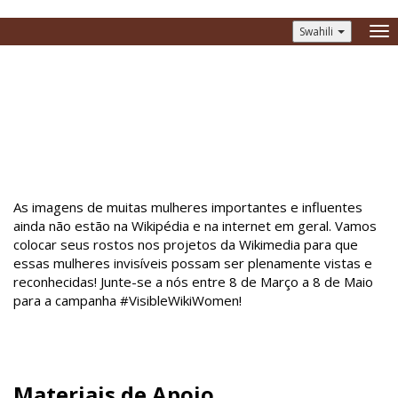
Swahili
To
nav
#VisibleWikiWomen 2019
As imagens de muitas mulheres importantes e influentes
ainda não estão na Wikipédia e na internet em geral. Vamos
colocar seus rostos nos projetos da Wikimedia para que
essas mulheres invisíveis possam ser plenamente vistas e
reconhecidas! Junte-se a nós entre 8 de Março a 8 de Maio
para a campanha #VisibleWikiWomen!
Materiais de Apoio