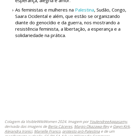
esperança, alegria e amor.
As feministas e mulheres na
Palestina
, Sudão, Congo,
Saara Ocidental e além, que estão se organizando
diante do genocídio e da guerra, nos mostrando a
resistência feminista, a libertação, a esperança e a
solidariedade na prática.
Colagem da VisibleWikiWomen 2024. Imagem por
YoulendreeAppasamy
,
derivada das imagens de
Berta Cáceres
,
Margo Okazawa-Rey
e
Gwyn Kirk
,
Alejandra Ironici
,
Marielle Franco
,
protesto pró-Palestina
e de um