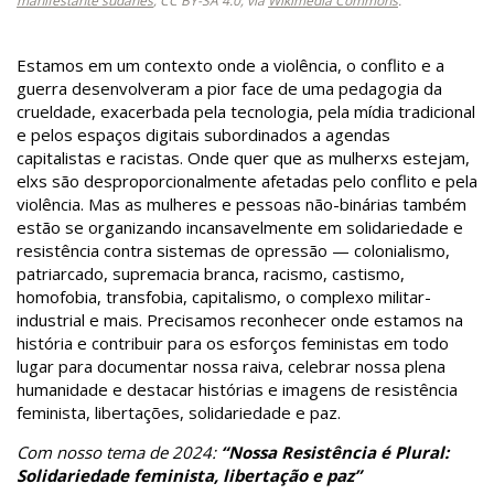
manifestante sudanês
, CC BY-SA 4.0, via
Wikimedia Commons
.
Estamos em um contexto onde a violência, o conflito e a
guerra desenvolveram a pior face de uma pedagogia da
crueldade, exacerbada pela tecnologia, pela mídia tradicional
e pelos espaços digitais subordinados a agendas
capitalistas e racistas. Onde quer que as mulherxs estejam,
elxs são desproporcionalmente afetadas pelo conflito e pela
violência. Mas as mulheres e pessoas não-binárias também
estão se organizando incansavelmente em solidariedade e
resistência contra sistemas de opressão — colonialismo,
patriarcado, supremacia branca, racismo, castismo,
homofobia, transfobia, capitalismo, o complexo militar-
industrial e mais. Precisamos reconhecer onde estamos na
história e contribuir para os esforços feministas em todo
lugar para documentar nossa raiva, celebrar nossa plena
humanidade e destacar histórias e imagens de resistência
feminista, libertações, solidariedade e paz.
Com nosso tema de 2024:
“Nossa Resistência é Plural:
Solidariedade feminista, libertação e paz”