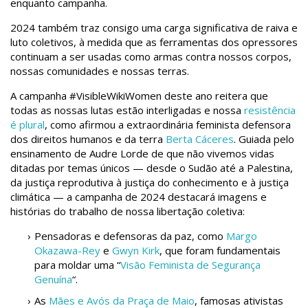
enquanto campanha.
2024 também traz consigo uma carga significativa de raiva e
luto coletivos, à medida que as ferramentas dos opressores
continuam a ser usadas como armas contra nossos corpos,
nossas comunidades e nossas terras.
A campanha #VisibleWikiWomen deste ano reitera que
todas as nossas lutas estão interligadas e nossa
resistência
é plural
, como afirmou a extraordinária feminista defensora
dos direitos humanos e da terra
Berta Cáceres
. Guiada pelo
ensinamento de Audre Lorde de que não vivemos vidas
ditadas por temas únicos — desde o Sudão até a Palestina,
da justiça reprodutiva à justiça do conhecimento e à justiça
climática — a campanha de 2024 destacará imagens e
histórias do trabalho de nossa libertação coletiva:
Pensadoras e defensoras da paz, como
Margo
Okazawa-Rey
e
Gwyn Kirk
, que foram fundamentais
para moldar uma “
Visão Feminista de Segurança
Genuína
“.
As
Mães e Avós da Praça de Maio
, famosas ativistas