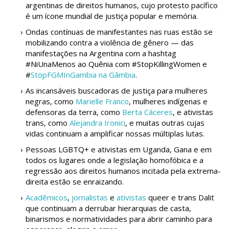
argentinas de direitos humanos, cujo protesto pacífico
é um ícone mundial de justiça popular e memória.
Ondas contínuas de manifestantes nas ruas estão se
mobilizando contra a violência de gênero — das
manifestações na Argentina com a hashtag
#NiUnaMenos ao Quênia com #StopKillingWomen e
#
StopFGMInGambia na Gâmbia
.
As incansáveis buscadoras de justiça para mulheres
negras, como
Marielle Franco
, mulheres indígenas e
defensoras da terra, como
Berta Cáceres
, e ativistas
trans, como
Alejandra Ironici
, e muitas outras cujas
vidas continuam a amplificar nossas múltiplas lutas.
Pessoas LGBTQ+ e ativistas em Uganda, Gana e em
todos os lugares onde a legislação homofóbica e a
regressão aos direitos humanos incitada pela extrema-
direita estão se enraizando.
Acadêmicos
,
jornalistas
e
ativistas
queer e trans Dalit
que continuam a derrubar hierarquias de casta,
binarismos e normatividades para abrir caminho para