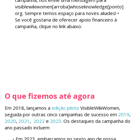
campanha, nos envie uma mensagem para
visiblewikiwomen[arroba]whoseknowledge[ponto]
org. Sempre temos espaço para noves aliades!
‣
Se você gostaria de oferecer apoio financeiro à
campanha, clique no link abaixo:
O que fizemos até agora
Em 2018, lançamos a
edição piloto
VisibleWikiWomen,
seguida por outras
cinco
campanhas de sucesso em
2019
,
2020
,
2021
,
2022
e
2023
. Os destaques da campanha do
ano passado incluem:
Em 2023, embarcamos no sexto ano de nossa