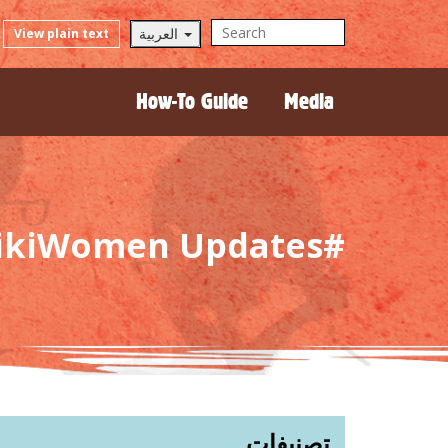
العربية
View plain text
How-To Guide
Media
#VisibleWikiWomen Updates
تصنيفات