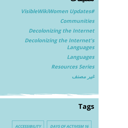
#VisibleWikiWomen Updates
Communities
Decolonizing the Internet
Decolonizing the Internet's
Languages
Languages
Resources Series
غير مصنف
Tags
ACCESSIBILITY
16 DAYS OF ACTIVISM