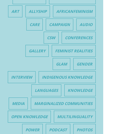
ART
ALLYSHIP
AFRICANFEMINISM
CARE
CAMPAIGN
AUDIO
CSW
CONFERENCES
GALLERY
FEMINIST REALITIES
GLAM
GENDER
INTERVIEW
INDIGENOUS KNOWLEDGE
LANGUAGES
KNOWLEDGE
MEDIA
MARGINALIZED COMMUNITIES
OPEN KNOWLEDGE
MULTILINGUALITY
POWER
PODCAST
PHOTOS