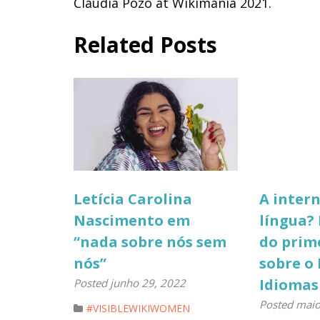
Claudia Pozo at Wikimania 2021.
Related Posts
Letícia Carolina
A intern
Nascimento em
língua?
“nada sobre nós sem
do prim
nós”
sobre o 
Idiomas
Posted junho 29, 2022
Posted maio
#VISIBLEWIKIWOMEN