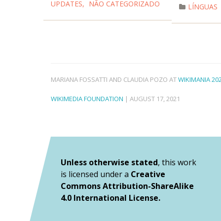
UPDATES
,
NÃO CATEGORIZADO
LÍNGUAS
MARIANA FOSSATTI AND CLAUDIA POZO AT
WIKIMANIA 20
WIKIMEDIA FOUNDATION
| AUGUST 17, 2021
Unless otherwise stated
, this work
is licensed under a
Creative
Commons Attribution-ShareAlike
4.0 International License.