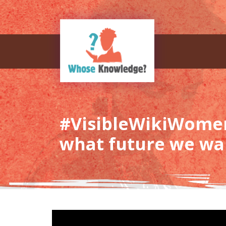
#VisibleWikiWome
what future we wan