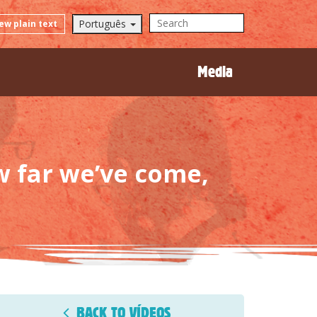
Português
ew plain text
Media
 far we’ve come,
BACK TO VÍDEOS