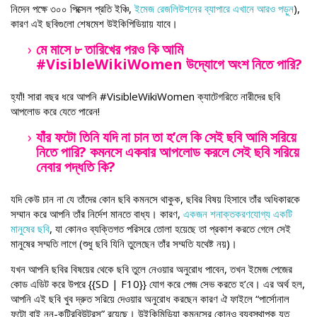
নিদেন পক্ষে ৩০০ পিক্সেল প্রতি ইঞ্চি,
ইমেজ রেজলিউশনের ব্যাপারে এখানে আরও পড়ুন
),
কারণ এই ছবিগুলো শেষমেশ উইকিপিডিয়ায় যাবে।
মে মাসে ৮ তারিখের পরও কি আমি
#VisibleWikiWomen উদ্যোগে অংশ নিতে পারি?
হ্যাঁ! সারা বছর ধরে আপনি #VisibleWikiWomen ক্যাটেগরিতে নারীদের ছবি
আপলোড করে যেতে পারেন!
যাঁর ফটো তিনি যদি না চান তা হ’লে কি সেই ছবি আমি সরিয়ে
নিতে পারি? কমনসে একবার আপলোড করলে সেই ছবি সরিয়ে
নেবার পদ্ধতি কি?
যদি কেউ চান না যে তাঁদের কোন ছবি কমনসে থাকুক, ছবির বিষয় হিসাবে তাঁর অধিকারকে
সম্মান করে আপনি তাঁর নির্দেশ মানতে বাধ্য। কারণ,
একজন শনাক্তকরণযোগ্য একটি
মানুষের ছবি
, যা কোনও ব্যক্তিগত পরিসরে তোলা হয়েছে তা প্রকাশ করতে গেলে সেই
মানুষের সম্মতি লাগে (শুধু ছবি যিনি তুলেছেন তাঁর সম্মতি যথেষ্ট নয়)।
যখন আপনি ছবির বিষয়ের থেকে ছবি তুলে নেওয়ার অনুরোধ পাবেন, তখন ইমেজ পেজের
কোড এডিট করে উপরে {{SD | F10}} যোগ করে পেজ সেভ করতে হ’বে। এর অর্থ হল,
আপনি এই ছবি খুব দ্রুত সরিয়ে দেওয়ার অনুরোধ করছেন কারণ ঐ ফাইলে “পার্সোনাল
ফটো বাই নন-কন্ট্রিবিউটরস” রয়েছে। উইকিমিডিয়া কমনসের কোনও ব্যবস্থাপক যত